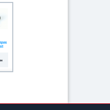
ндрик
sit
рн