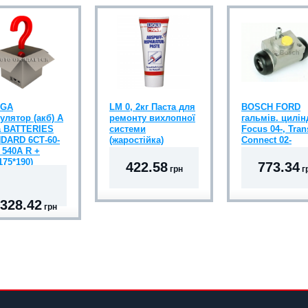
EGA
LM 0, 2кг Паста для
BOSCH FORD
улятор (акб) A
ремонту вихлопної
гальмів. цилі
 BATTERIES
системи
Focus 04-, Tran
DARD 6СТ-60-
(жаростійка)
Connect 02-
 540A R +
175*190)
422.58
773.34
грн
г
 328.42
грн