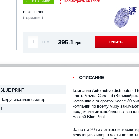
Посмотреть аналоги
В НАЛИЧИИ
BLUE PRINT
(Германия)
395.1
шт. x
КУПИТЬ
грн
ОПИСАНИЕ
BLUE PRINT
Компания Automotive distributors L
часть Mazda Cars Ltd (Великобрит
Накручиваемый фильтр
компанию с оборотом более 80 ми
компании по всему миру занимают
1
продажами автомобильных запасны
маркой Blue Print.
За почти 20-ти летнюю историю то
репутацию лидер в части полноты