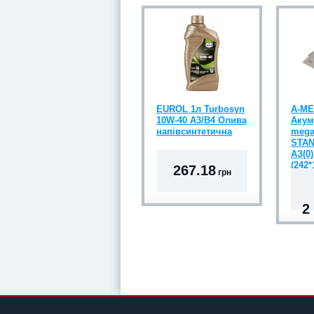
EUROL 1л Turbosyn
A-M
10W-40 A3/B4 Олива
Акум
напівсинтетична
mega
STAN
АЗ(0)
(242*
267.18
грн
2