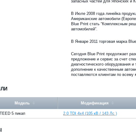
запасных частей для Японских и 
В Июле 2008 года линейка продук
Американские автомобили (Европе
Blue Print стать “Комплексным ре
автомобилей”.
В Январе 2011 торговая марка Blue P
Сегодня Blue Print продолжает ра
предложение и сервис за счет спе
диагностического оборудования и 
дополнение к качественным автом
поставляются клиентам по всему 
ИЛИ
Модель
Модификация
TEED 5 пикап
2.0 TDI 4x4 (105 кВ / 143 Лс )
Ы