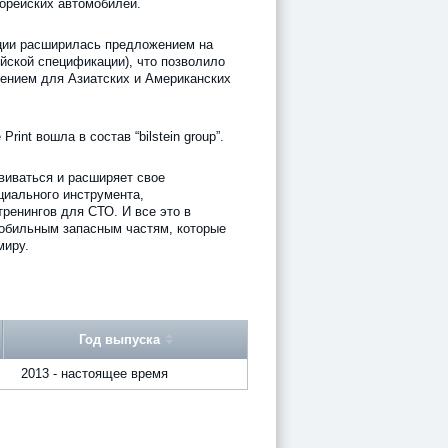
Корейских автомобилей.
ции расширилась предложением на
йской спецификации), что позволило
шением для Азиатских и Американских
rint вошла в состав “bilstein group”.
звиваться и расширяет свое
циального инструмента,
тренингов для СТО. И все это в
обильным запасным частям, которые
миру.
Год выпуска
2013 - настоящее время