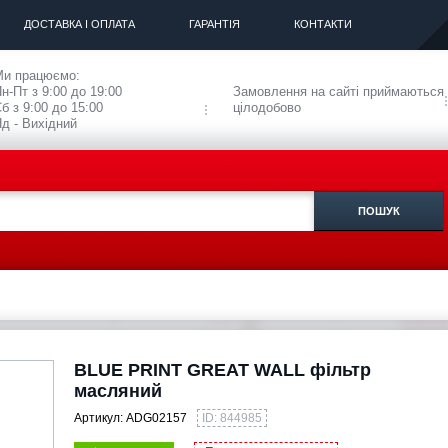
ДОСТАВКА І ОПЛАТА
ГАРАНТІЯ
КОНТАКТИ
Ми працюємо:
н-Пт з 9:00 до 19:00
Замовлення на сайті приймаються
б з 9:00 до 15:00
цілодобово
д - Вихідний
BLUE PRINT GREAT WALL фільтр
масляний
Артикул:
ADG02157
ID: 844985