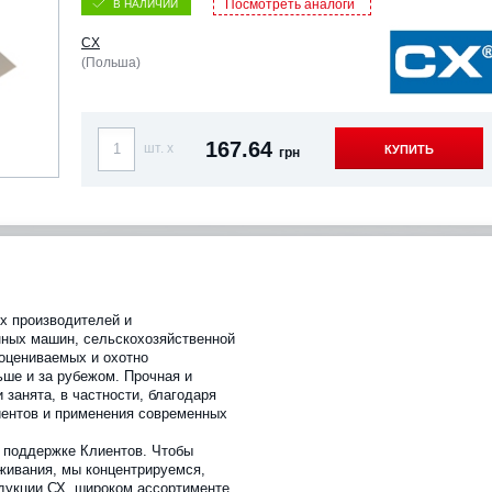
Посмотреть аналоги
В НАЛИЧИИ
CX
(Польша)
167.64
шт. x
КУПИТЬ
грн
их производителей и
ных машин, сельскохозяйственной
 оцениваемых и охотно
ше и за рубежом. Прочная и
 занята, в частности, благодаря
ентов и применения современных
 поддержке Клиентов. Чтобы
живания, мы концентрируемся,
одукции СХ, широком ассортименте,