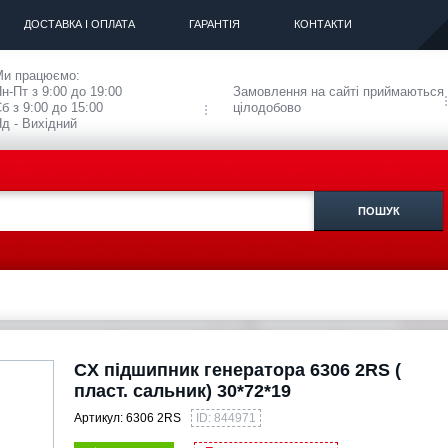
ДОСТАВКА І ОПЛАТА
ГАРАНТІЯ
КОНТАКТИ
Ми працюємо:
н-Пт з 9:00 до 19:00
Замовлення на сайті приймаються
б з 9:00 до 15:00
цілодобово
д - Вихідний
CX підшипник генератора 6306 2RS (
пласт. сальник) 30*72*19
Артикул:
6306 2RS
ID: 844971