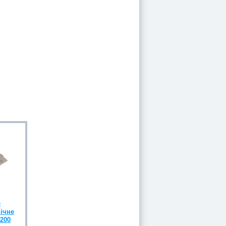
e
ічне
1200