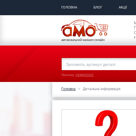
ГОЛОВНА
БЛОГ
АКЦІЇ
П
С
Н
АВТОМОБІЛЬНИЙ МАГАЗИН ОНЛАЙН
Приклад:
VKMA02023
Головна
Детальна інформація