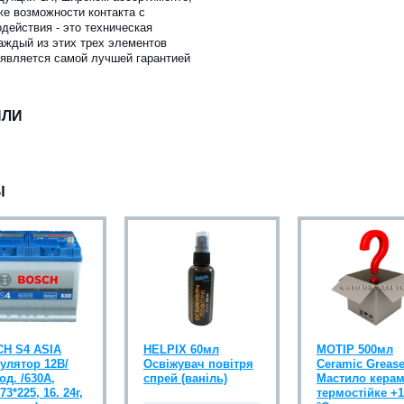
же возможности контакта с
ействия - это техническая
аждый из этих трех элементов
 является самой лучшей гарантией
ИЛИ
Ы
H S4 ASIA
HELPIX 60мл
MOTIP 500мл
улятор 12В/
Освіжувач повітря
Ceramic Greas
од. /630А,
спрей (ваніль)
Мастило керам
73*225, 16. 24г,
термостійке +