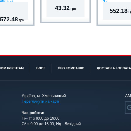
ди + -)
°C
43.32
грн
552.18
г
 572.48
грн
НИМ КЛІЄНТАМ
БЛОГ
ПРО КОМПАНІЮ
ДОСТАВКА І ОПЛАТА
Україна, м. Хмельницкий
АМ
Переглянути на карті
Час роботи:
Пн-Пт з 9:00 до 19:00
Сб з 9:00 до 15:00, Нд - Вихідний