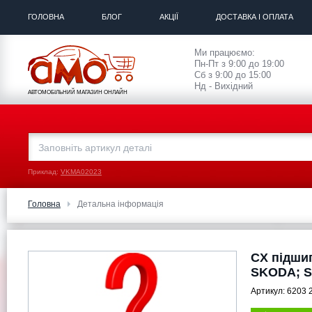
ГОЛОВНА
БЛОГ
АКЦІЇ
ДОСТАВКА І ОПЛАТА
Ми працюємо:
Пн-Пт з 9:00 до 19:00
Сб з 9:00 до 15:00
Нд - Вихідний
АВТОМОБІЛЬНИЙ МАГАЗИН ОНЛАЙН
Приклад:
VKMA02023
Головна
Детальна інформація
CX підши
SKODA; S
Артикул:
6203 