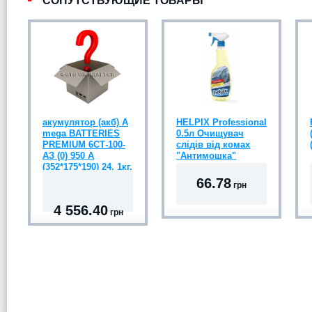
СОПУТСТВУЮЩИЕ ТОВАРЫ
акумулятор (акб) А
HELPIX Professional
mega BATTERIES
0.5л Очищувач
PREMIUM 6СТ-100-
слідів від комах
АЗ (0) 950 A
"Антимошка"
(352*175*190) 24, 1кг.
66.78
грн
4 556.40
грн