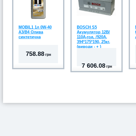
MOBIL1 1л 0W-40
BOSCH S5
A3/B4 Олива
Акумулятор 12В/
синтетична
110А-год. /920А,
394*175*190, 25кг,
(виводи - + )
758.88
грн
7 606.08
грн