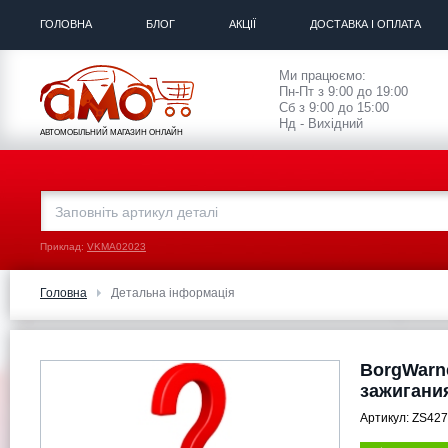
ГОЛОВНА
БЛОГ
АКЦІЇ
ДОСТАВКА І ОПЛАТА
Ми працюємо:
Пн-Пт з 9:00 до 19:00
Сб з 9:00 до 15:00
Нд - Вихідний
АВТОМОБІЛЬНИЙ МАГАЗИН ОНЛАЙН
Приклад:
VKMA02023
Головна
Детальна інформація
BorgWarn
зажигания
Артикул:
ZS427