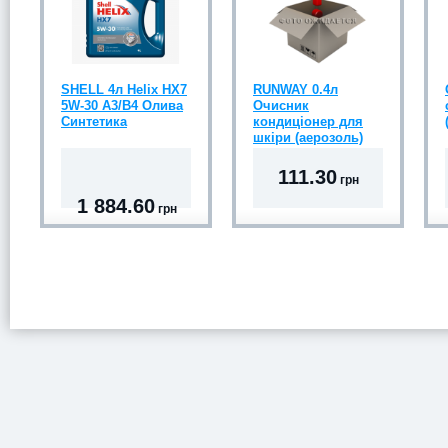
SHELL 4л Helix HX7
RUNWAY 0.4л
5W-30 A3/B4 Олива
Очисник
Синтетика
кондиціонер для
шкіри (аерозоль)
111.30
грн
1 884.60
грн