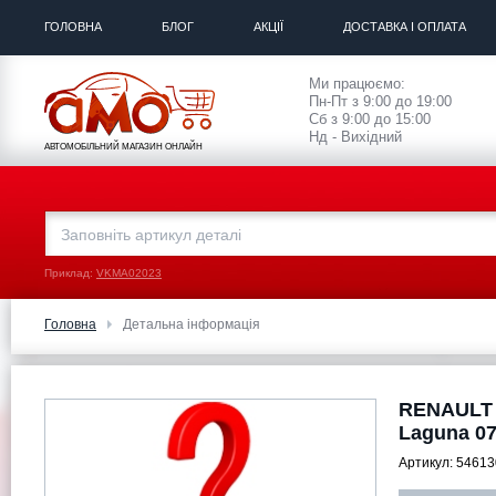
ГОЛОВНА
БЛОГ
АКЦІЇ
ДОСТАВКА І ОПЛАТА
Ми працюємо:
Пн-Пт з 9:00 до 19:00
Сб з 9:00 до 15:00
Нд - Вихідний
АВТОМОБІЛЬНИЙ МАГАЗИН ОНЛАЙН
Приклад:
VKMA02023
Головна
Детальна інформація
RENAULT 
Laguna 07
Артикул:
54613