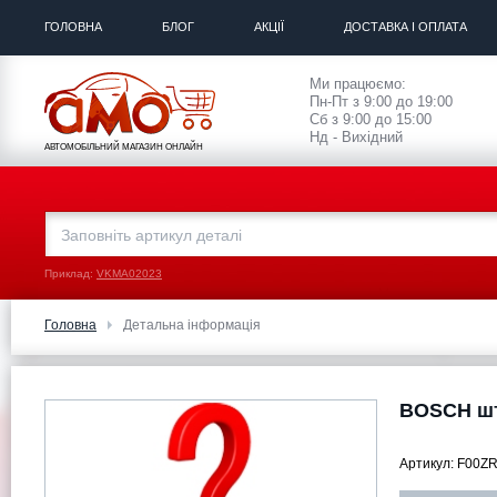
ГОЛОВНА
БЛОГ
АКЦІЇ
ДОСТАВКА І ОПЛАТА
Ми працюємо:
Пн-Пт з 9:00 до 19:00
Сб з 9:00 до 15:00
Нд - Вихідний
АВТОМОБІЛЬНИЙ МАГАЗИН ОНЛАЙН
Приклад:
VKMA02023
Головна
Детальна інформація
BOSCH шт
Артикул:
F00ZR