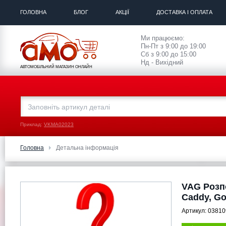
ГОЛОВНА
БЛОГ
АКЦІЇ
ДОСТАВКА І ОПЛАТА
Ми працюємо:
Пн-Пт з 9:00 до 19:00
Сб з 9:00 до 15:00
Нд - Вихідний
АВТОМОБІЛЬНИЙ МАГАЗИН ОНЛАЙН
Приклад:
VKMA02023
Головна
Детальна інформація
VAG Розпо
Caddy, Gol
Артикул:
0381