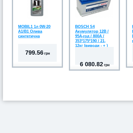
MOBIL1 1л 0W-20
BOSCH S4
A1/B1 Олива
Акумулятор 12В /
синтетична
95А-год / 800A /
353*175*190 / 21,
12кг (виводи - + )
799.56
грн
6 080.82
грн