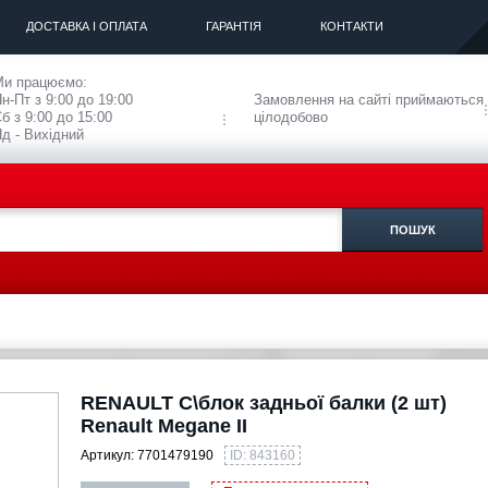
ДОСТАВКА І ОПЛАТА
ГАРАНТІЯ
КОНТАКТИ
Ми працюємо:
н-Пт з 9:00 до 19:00
Замовлення на сайті приймаються
б з 9:00 до 15:00
цілодобово
д - Вихідний
RENAULT С\блок задньої балки (2 шт)
Renault Megane II
Артикул:
7701479190
ID: 843160