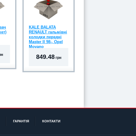
вач
KALE BALATA
кет)
RENAULT гальмівні
колодки передні
Master II 98-, Opel
Movano
рн
849.48
грн
ГАРАНТІЯ
КОНТАКТИ