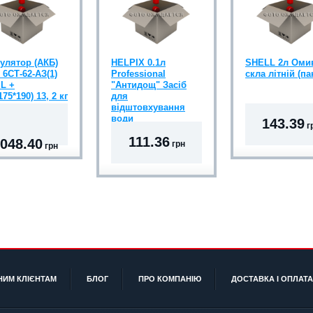
улятор (АКБ)
HELPIX 0.1л
SHELL 2л Оми
 6СТ-62-АЗ(1)
Professional
скла літній (па
 L +
"Антидощ" Засіб
175*190) 13, 2 кг
для
відштовхування
води
143.39
г
111.36
 048.40
грн
грн
НИМ КЛІЄНТАМ
БЛОГ
ПРО КОМПАНІЮ
ДОСТАВКА І ОПЛАТА