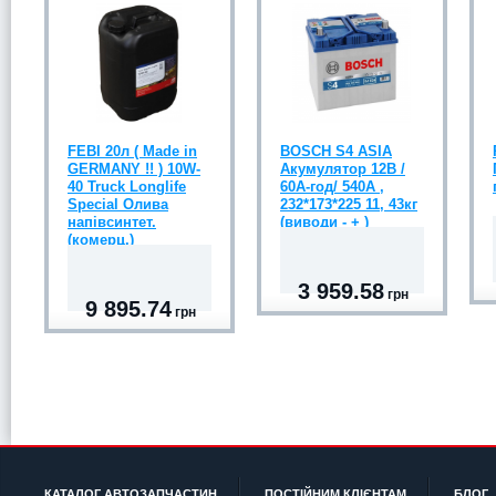
FEBI 20л ( Made in
BOSCH S4 ASIA
GERMANY !! ) 10W-
Акумулятор 12В /
40 Truck Longlife
60А-год/ 540A ,
Special Олива
232*173*225 11, 43кг
напівсинтет.
(виводи - + )
(комерц.)
3 959.58
грн
9 895.74
грн
КАТАЛОГ АВТОЗАПЧАСТИН
ПОСТІЙНИМ КЛІЄНТАМ
БЛОГ