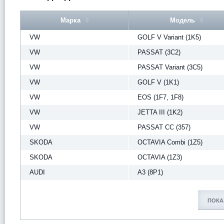
Марка
Модель
VW
GOLF V Variant (1K5)
VW
PASSAT (3C2)
VW
PASSAT Variant (3C5)
VW
GOLF V (1K1)
VW
EOS (1F7, 1F8)
VW
JETTA III (1K2)
VW
PASSAT CC (357)
SKODA
OCTAVIA Combi (1Z5)
SKODA
OCTAVIA (1Z3)
AUDI
A3 (8P1)
ПОКА