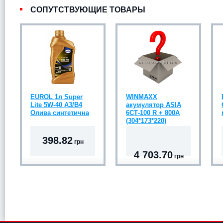
СОПУТСТВУЮЩИЕ ТОВАРЫ
EUROL 1л Super
WINMAXX
Lite 5W-40 A3/B4
акумулятор ASIA
Олива синтетична
6CТ-100 R + 800A
(304*173*220)
398.82
грн
4 703.70
грн