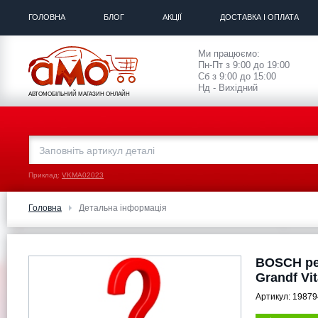
ГОЛОВНА
БЛОГ
АКЦІЇ
ДОСТАВКА І ОПЛАТА
Ми працюємо:
Пн-Пт з 9:00 до 19:00
Сб з 9:00 до 15:00
Нд - Вихідний
АВТОМОБІЛЬНИЙ МАГАЗИН ОНЛАЙН
Приклад:
VKMA02023
Головна
Детальна інформація
BOSCH ре
Grandf Vit
Артикул:
19879