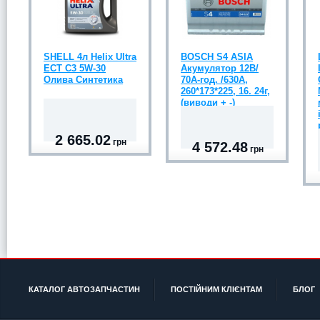
SHELL 4л Helix Ultra
BOSCH S4 ASIA
ECT C3 5W-30
Акумулятор 12В/
Олива Синтетика
70А-год. /630А,
260*173*225, 16. 24г,
(виводи + -)
2 665.02
грн
4 572.48
грн
КАТАЛОГ АВТОЗАПЧАСТИН
ПОСТІЙНИМ КЛІЄНТАМ
БЛОГ