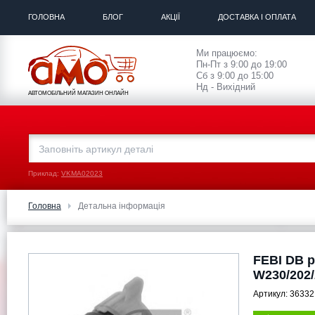
ГОЛОВНА
БЛОГ
АКЦІЇ
ДОСТАВКА І ОПЛАТА
Ми працюємо:
Пн-Пт з 9:00 до 19:00
Сб з 9:00 до 15:00
Нд - Вихідний
АВТОМОБІЛЬНИЙ МАГАЗИН ОНЛАЙН
Приклад:
VKMA02023
Головна
Детальна інформація
FEBI DB 
W230/202/
Артикул:
36332