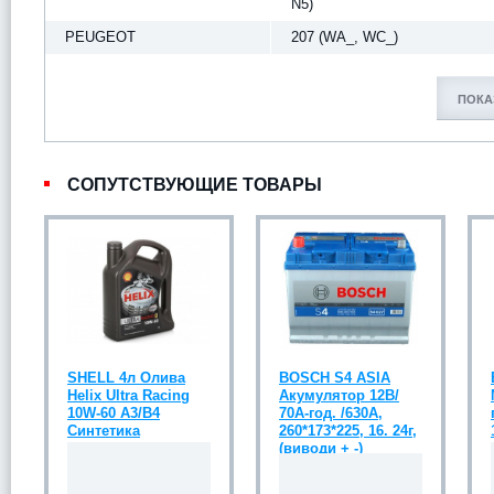
N5)
PEUGEOT
207 (WA_, WC_)
ПОКА
СОПУТСТВУЮЩИЕ ТОВАРЫ
SHELL 4л Олива
BOSCH S4 ASIA
Helix Ultra Racing
Акумулятор 12В/
10W-60 A3/B4
70А-год. /630А,
Синтетика
260*173*225, 16. 24г,
(виводи + -)