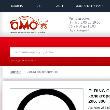
ГОЛОВНА
БЛОГ
АКЦІЇ
ДОСТАВКА І ОПЛАТА
Ми працюємо:
Пн-Пт з 9:00 до 19:00
Сб з 9:00 до 15:00
Нд - Вихідний
АВТОМОБІЛЬНИЙ МАГАЗИН ОНЛАЙН
Приклад:
VKMA02023
Головна
Детальна інформація
ELRING C
колектора
206, 306
Артикул:
258.6