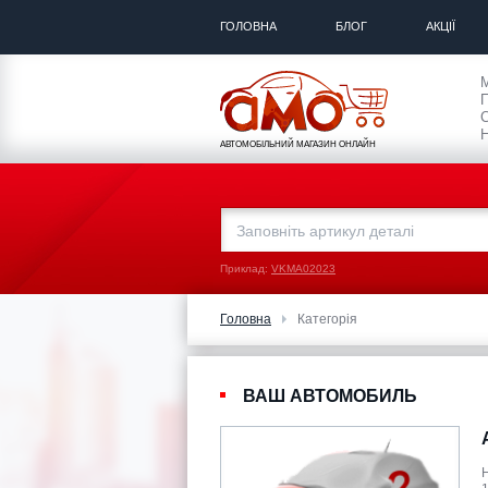
ГОЛОВНА
БЛОГ
АКЦІЇ
П
С
Н
АВТОМОБІЛЬНИЙ МАГАЗИН ОНЛАЙН
Приклад:
VKMA02023
Головна
Категорія
ВАШ АВТОМОБИЛЬ
Н