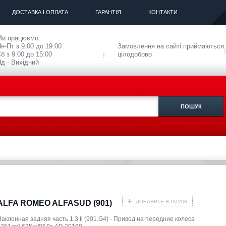
ДОСТАВКА І ОПЛАТА
ГАРАНТІЯ
КОНТАКТИ
Ми працюємо:
н-Пт з 9:00 до 19:00
Замовлення на сайті приймаються
б з 9:00 до 15:00
цілодобово
д - Вихідний
ДОБАВИТЬ В ГАРАЖ
ALFA ROMEO ALFASUD (901)
аклонная задняя часть 1.3 ti (901.G4) - Привод на передние колеса