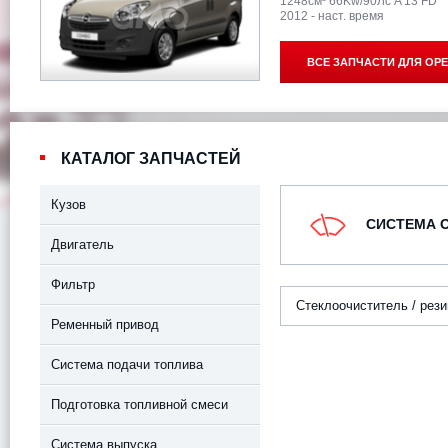
1248см³ 66Kw/90Лс A 13 FD
2012 - наст. время
ВСЕ ЗАПЧАСТИ ДЛЯ
OPE
КАТАЛОГ ЗАПЧАСТЕЙ
Кузов
СИСТЕМА 
Двигатель
Фильтр
Стеклоочиститель / рез
Ременный привод
Система подачи топлива
Подготовка топливной смеси
Система выпуска