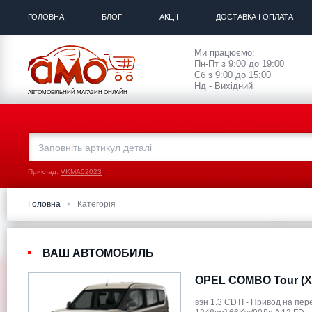
ГОЛОВНА
БЛОГ
АКЦІЇ
ДОСТАВКА І ОПЛАТА
Ми працюємо:
Пн-Пт з 9:00 до 19:00
Сб з 9:00 до 15:00
Нд - Вихідний
АВТОМОБІЛЬНИЙ МАГАЗИН ОНЛАЙН
Приклад:
VKMA02023
Головна
Категорія
ВАШ АВТОМОБИЛЬ
OPEL COMBO Tour (X
вэн 1.3 CDTI - Привод на пе