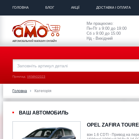
ГОЛОВНА
БЛОГ
АКЦІЇ
ДОСТАВКА І ОПЛАТА
Ми працюємо:
Пн-Пт з 9:00 до 19:00
Сб з 9:00 до 15:00
Нд - Вихідний
АВТОМОБІЛЬНИЙ МАГАЗИН ОНЛАЙН
Приклад:
VKMA02023
Головна
Категорія
ВАШ АВТОМОБИЛЬ
OPEL ZAFIRA TOURER
вэн 1.6 CDTI - Привод на пе