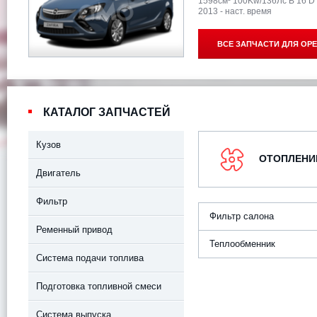
1598см³ 100Kw/136Лс B 16 
2013 - наст. время
ВСЕ ЗАПЧАСТИ ДЛЯ
OPE
КАТАЛОГ ЗАПЧАСТЕЙ
Кузов
ОТОПЛЕНИЕ
Двигатель
Фильтр
Фильтр салона
Ременный привод
Теплообменник
Система подачи топлива
Подготовка топливной смеси
Система выпуска