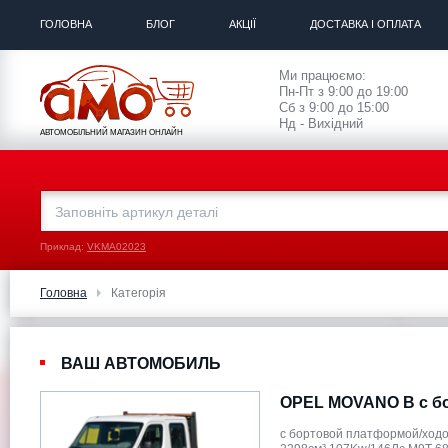
ГОЛОВНА
БЛОГ
АКЦІЇ
ДОСТАВКА І ОПЛАТА
Ми працюємо:
Пн-Пт з 9:00 до 19:00
Сб з 9:00 до 15:00
Нд - Вихідний
АВТОМОБІЛЬНИЙ МАГАЗИН ОНЛАЙН
Приклад:
VKMA02023
Головна
Категорія
ВАШ АВТОМОБИЛЬ
OPEL MOVANO B c бо
c бортовой платформой/ходо