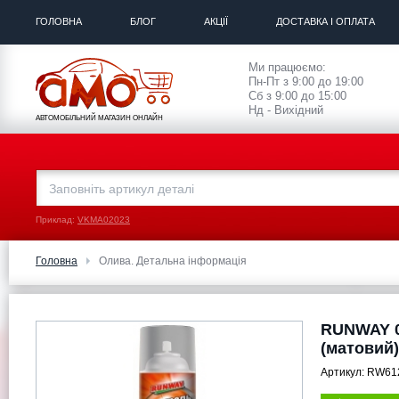
ГОЛОВНА
БЛОГ
АКЦІЇ
ДОСТАВКА І ОПЛАТА
Ми працюємо:
Пн-Пт з 9:00 до 19:00
Сб з 9:00 до 15:00
Нд - Вихідний
АВТОМОБІЛЬНИЙ МАГАЗИН ОНЛАЙН
Приклад:
VKMA02023
Головна
Олива. Детальна інформація
RUNWAY 0
(матовий)
Артикул:
RW61