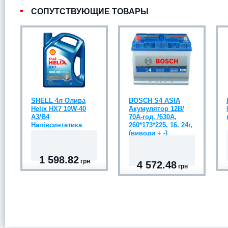
СОПУТСТВУЮЩИЕ ТОВАРЫ
SHELL 4л Олива
BOSCH S4 ASIA
Helix HX7 10W-40
Акумулятор 12В/
A3/B4
70А-год. /630А,
Напівсинтетика
260*173*225, 16. 24г,
(виводи + -)
1 598.82
грн
4 572.48
грн