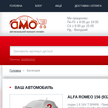
ГОЛОВНА
БЛОГ
АКЦІЇ
ДОСТАВКА І ОПЛАТА
Ми працюємо:
Пн-Пт з 9:00 до 19:00
Сб з 9:00 до 15:00
Нд - Вихідний
АВТОМОБІЛЬНИЙ МАГАЗИН ОНЛАЙН
Приклад:
VKMA02023
Головна
Категорія
ВАШ АВТОМОБИЛЬ
ALFA ROMEO 156 (93
седан 1.6 16V T.SPARK - При