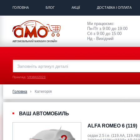
ГОЛОВНА
БЛОГ
АКЦІЇ
ДОСТАВКА І ОПЛАТА
Ми працюємо:
Пн-Пт з 9:00 до 19:00
Сб з 9:00 до 15:00
Нд - Вихідний
АВТОМОБІЛЬНИЙ МАГАЗИН ОНЛАЙН
Приклад:
VKMA02023
Головна
Категорія
ВАШ АВТОМОБИЛЬ
ALFA ROMEO 6 (119)
седан 2.5 i.e. (119.AA, 119.A