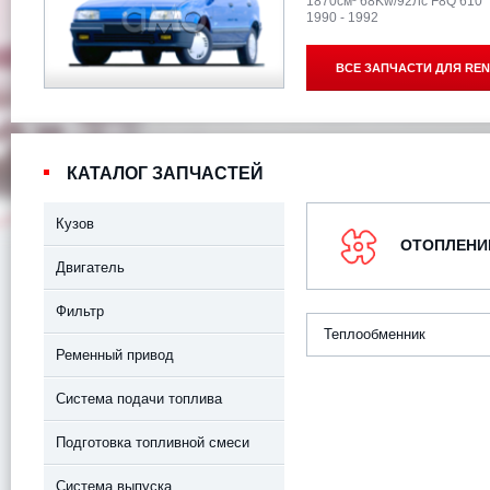
1870см³ 68Kw/92Лс F8Q 610
1990 - 1992
ВСЕ ЗАПЧАСТИ ДЛЯ
REN
КАТАЛОГ ЗАПЧАСТЕЙ
Кузов
ОТОПЛЕНИЕ
Двигатель
Фильтр
Теплообменник
Ременный привод
Система подачи топлива
Подготовка топливной смеси
Система выпуска