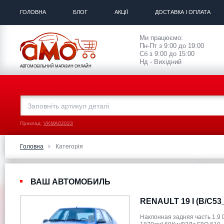
ГОЛОВНА
БЛОГ
АКЦІЇ
ДОСТАВКА І ОПЛАТА
Ми працюємо:
Пн-Пт з 9:00 до 19:00
Сб з 9:00 до 15:00
Нд - Вихідний
АВТОМОБІЛЬНИЙ МАГАЗИН ОНЛАЙН
Приклад:
VKMA02023
Головна
Категорія
ВАШ АВТОМОБИЛЬ
RENAULT 19 I (B/C53
Наклонная задняя часть 1.9 