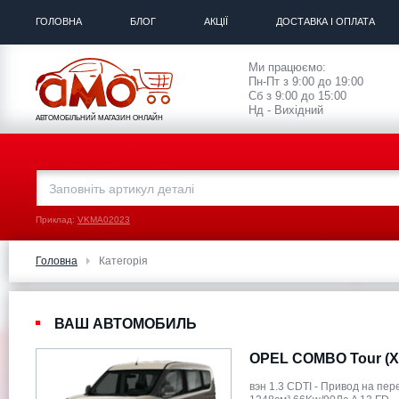
ГОЛОВНА
БЛОГ
АКЦІЇ
ДОСТАВКА І ОПЛАТА
Ми працюємо:
Пн-Пт з 9:00 до 19:00
Сб з 9:00 до 15:00
Нд - Вихідний
АВТОМОБІЛЬНИЙ МАГАЗИН ОНЛАЙН
Приклад:
VKMA02023
Головна
Категорія
ВАШ АВТОМОБИЛЬ
OPEL COMBO Tour (X
вэн 1.3 CDTI - Привод на пе