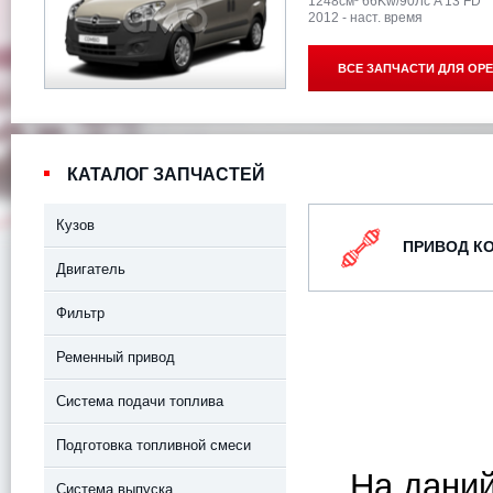
1248см³ 66Kw/90Лс A 13 FD
2012 - наст. время
ВСЕ ЗАПЧАСТИ ДЛЯ
OPE
КАТАЛОГ ЗАПЧАСТЕЙ
Кузов
ПРИВОД К
Двигатель
Фильтр
Ременный привод
Система подачи топлива
Подготовка топливной смеси
На даний
Система выпуска