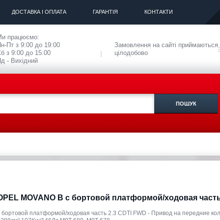
ДОСТАВКА І ОПЛАТА
ГАРАНТІЯ
КОНТАКТИ
Ми працюємо:
н-Пт з 9:00 до 19:00
Замовлення на сайті приймаються
б з 9:00 до 15:00
цілодобово
д - Вихідний
OPEL MOVANO B c бортовой платформой/ходовая част
c бортовой платформой/ходовая часть 2.3 CDTI FWD - Привод на передние ко