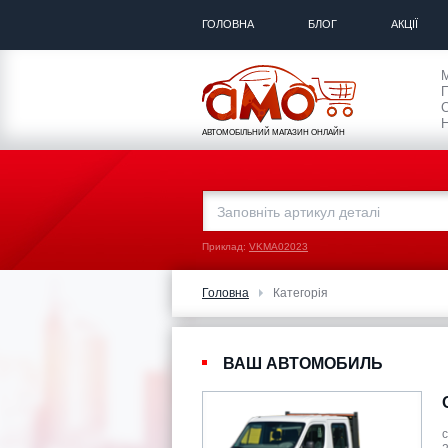
ГОЛОВНА
БЛОГ
АКЦІЇ
П
С
Н
АВТОМОБІЛЬНИЙ МАГАЗИН ОНЛАЙН
Приклад:
VKMA02023
Головна
Категорія
ВАШ АВТОМОБИЛЬ