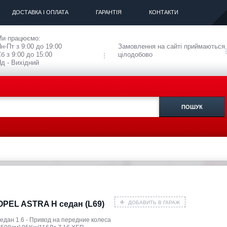
ДОСТАВКА І ОПЛАТА
ГАРАНТІЯ
КОНТАКТИ
Ми працюємо:
н-Пт з 9:00 до 19:00
Замовлення на сайті приймаються
б з 9:00 до 15:00
цілодобово
д - Вихідний
ДОБАВИТЬ В ГАРАЖ
OPEL ASTRA H седан (L69)
седан 1.6 - Привод на передние колеса