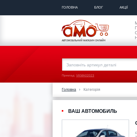
ГОЛОВНА
БЛОГ
АКЦІЇ
П
С
Н
АВТОМОБІЛЬНИЙ МАГАЗИН ОНЛАЙН
Приклад:
VKMA02023
Головна
Категорія
ВАШ АВТОМОБИЛЬ