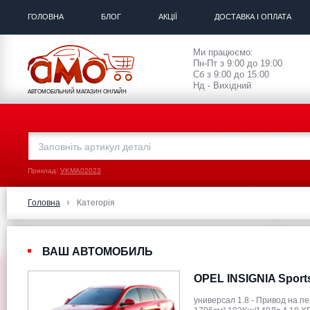
ГОЛОВНА
БЛОГ
АКЦІЇ
ДОСТАВКА І ОПЛАТА
Ми працюємо:
Пн-Пт з 9:00 до 19:00
Сб з 9:00 до 15:00
Нд - Вихідний
АВТОМОБІЛЬНИЙ МАГАЗИН ОНЛАЙН
Приклад:
VKMA02023
Головна
Категорія
ВАШ АВТОМОБИЛЬ
OPEL INSIGNIA Sport
универсал 1.8 - Привод на п