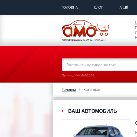
ГОЛОВНА
БЛОГ
АКЦІЇ
П
С
Н
АВТОМОБІЛЬНИЙ МАГАЗИН ОНЛАЙН
Приклад:
VKMA02023
Головна
Категорія
ВАШ АВТОМОБИЛЬ