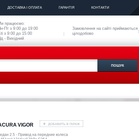
ДОСТАВКА І ОПЛАТА
ГАРАНТІЯ
КОНТАКТИ
Ми працюємо:
н-Пт з 9:00 до 19:00
Замовлення на сайті приймаються
б з 9:00 до 15:00
цілодобово
д - Вихідний
ДОБАВИТЬ В ГАРАЖ
ACURA VIGOR
седан 2.5 - Привод на передние колеса