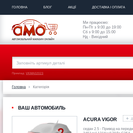
ГОЛОВНА
БЛОГ
АКЦІЇ
ДОСТАВКА І ОПЛАТА
Ми працюємо:
Пн-Пт з 9:00 до 19:00
Сб з 9:00 до 15:00
Нд - Вихідний
АВТОМОБІЛЬНИЙ МАГАЗИН ОНЛАЙН
Приклад:
VKMA02023
Головна
Категорія
ВАШ АВТОМОБИЛЬ
Д
ACURA VIGOR
седан 2.5 - Привод на перед