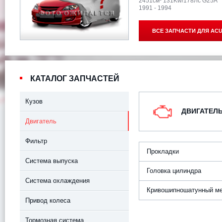
2451см³ 131Kw/178Лс G25A
1991 - 1994
ВСЕ ЗАПЧАСТИ ДЛЯ
ACU
КАТАЛОГ ЗАПЧАСТЕЙ
Кузов
ДВИГАТЕЛ
Двигатель
Фильтр
Прокладки
Система выпуска
Головка цилиндра
Система охлаждения
Кривошипношатунный м
Привод колеса
Тормозная система