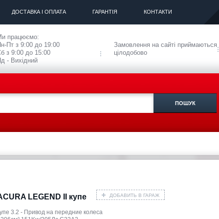
ДОСТАВКА І ОПЛАТА
ГАРАНТІЯ
КОНТАКТИ
Ми працюємо:
н-Пт з 9:00 до 19:00
Замовлення на сайті приймаються
б з 9:00 до 15:00
цілодобово
д - Вихідний
ДОБАВИТЬ В ГАРАЖ
ACURA LEGEND II купе
упе 3.2 - Привод на передние колеса