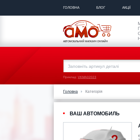
ГОЛОВНА
БЛОГ
АКЦІЇ
П
С
Н
АВТОМОБІЛЬНИЙ МАГАЗИН ОНЛАЙН
Приклад:
VKMA02023
Головна
Категорія
ВАШ АВТОМОБИЛЬ
к