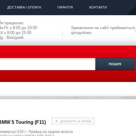
ДОСТАВКА І ОПЛАТА
ГАРАНТІЯ
КОНТАКТИ
Ми працюємо:
н-Пт з 9:00 до 19:00
Замовлення на сайті приймаються
б з 9:00 до 15:00
цілодобово
д - Вихідний
ДОБАВИТЬ В ГАРАЖ
BMW 5 Touring (F11)
ниверсал 535 i - Привод на задние колеса