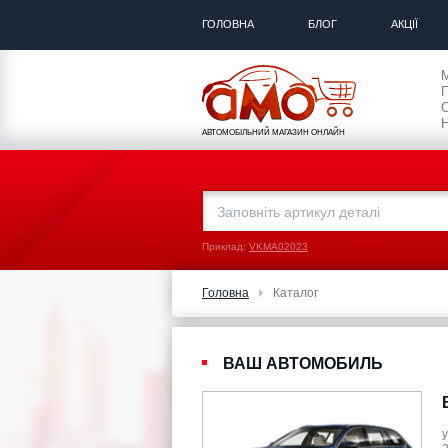
ГОЛОВНА
БЛОГ
АКЦІЇ
П
С
Н
АВТОМОБІЛЬНИЙ МАГАЗИН ОНЛАЙН
Приклад:
VKMA02023
Головна
Каталог
ВАШ АВТОМОБИЛЬ
у