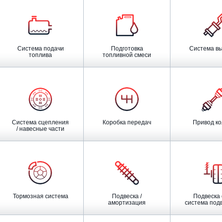
Система подачи
Подготовка
Система в
топлива
топливной смеси
Система сцепления
Коробка передач
Привод к
/ навесные части
Тормозная система
Подвеска /
Подвеска оси /
амортизация
система подве