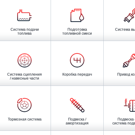
Система подачи
Подготовка
Система в
топлива
топливной смеси
Система сцепления
Коробка передач
Привод к
/ навесные части
Тормозная система
Подвеска /
Подвеска оси /
амортизация
система подве