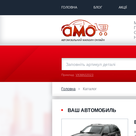
ГОЛОВНА
БЛОГ
АКЦІЇ
П
С
Н
АВТОМОБІЛЬНИЙ МАГАЗИН ОНЛАЙН
Приклад:
VKMA02023
Головна
Каталог
ВАШ АВТОМОБИЛЬ
в