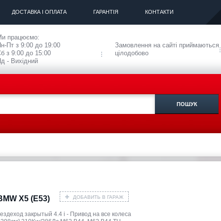
ДОСТАВКА І ОПЛАТА
ГАРАНТІЯ
КОНТАКТИ
Ми працюємо:
н-Пт з 9:00 до 19:00
Замовлення на сайті приймаються
б з 9:00 до 15:00
цілодобово
д - Вихідний
ДОБАВИТЬ В ГАРАЖ
BMW X5 (E53)
ездеход закрытый 4.4 i - Привод на все колеса