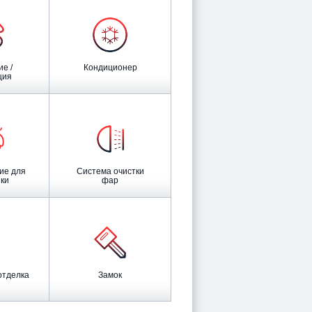
Кондиционер
ция
Система очистки
ки
фар
отделка
Замок