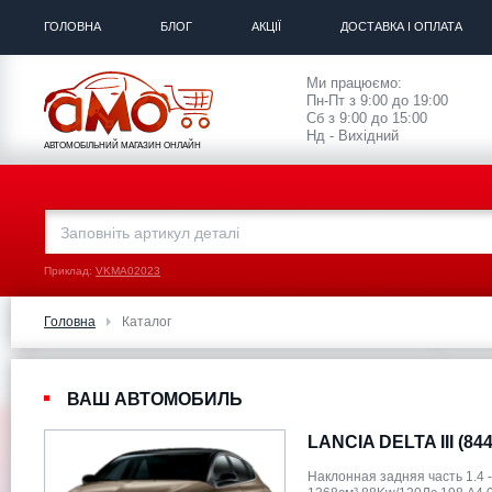
ГОЛОВНА
БЛОГ
АКЦІЇ
ДОСТАВКА І ОПЛАТА
Ми працюємо:
Пн-Пт з 9:00 до 19:00
Сб з 9:00 до 15:00
Нд - Вихідний
АВТОМОБІЛЬНИЙ МАГАЗИН ОНЛАЙН
Приклад:
VKMA02023
Головна
Каталог
ВАШ АВТОМОБИЛЬ
LANCIA DELTA III (844
Наклонная задняя часть 1.4 